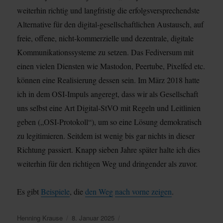
weiterhin richtig und langfristig die erfolgsversprechendste
Alternative für den digital-gesellschaftlichen Austausch, auf
freie, offene, nicht-kommerzielle und dezentrale, digitale
Kommunikationssysteme zu setzen. Das Fediversum mit
einen vielen Diensten wie Mastodon, Peertube, Pixelfed etc.
können eine Realisierung dessen sein. Im März 2018 hatte
ich in dem OSI-Impuls angeregt, dass wir als Gesellschaft
uns selbst eine Art Digital-StVO mit Regeln und Leitlinien
geben („OSI-Protokoll“), um so eine Lösung demokratisch
zu legitimieren. Seitdem ist wenig bis gar nichts in dieser
Richtung passiert. Knapp sieben Jahre später halte ich dies
weiterhin für den richtigen Weg und dringender als zuvor.
Es gibt
Beispiele
, die
den Weg
nach vorne zeigen
.
Autor
Veröffentlicht
Kategorien
Henning Krause
8. Januar 2025