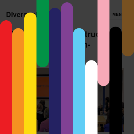
Divergent
MENÜ
Open Social Infrastructure
.vs. Enshittification-
Teufelskreis