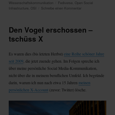
am
Schlagwörter
Wissenschaftskommunikation
Fediverse
,
Open Social
zu
Infrastructure
,
OSI
Schreibe einen Kommentar
Open
Social
Infrastructure
Den Vogel erschossen –
.vs.
Enshittification-
tschüss X
Teufelskreis
Es waren dies (bis letzten Herbst)
eine Reihe schöner Jahre
seit 2009
, die jetzt zuende gehen. Im Folgen spreche ich
über meine persönliche Social Media-Kommunikation,
nicht über die in meinem beruflichen Umfeld. Ich begründe
darin, warum ich nun nach etwa 15 Jahren
meinen
persönlichen X-Account
(zuvor: Twitter) lösche.