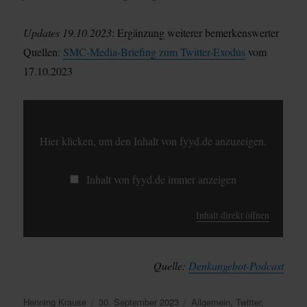
Updates 19.10.2023
: Ergänzung weiterer bemerkenswerter
Quellen:
SMC-Media-Briefing zum Twitter-Exodus
vom
17.10.2023
INHALT
VON
FYYD.DE
ANZEIGEN
Hier klicken, um den Inhalt von fyyd.de anzuzeigen.
Inhalt von fyyd.de immer anzeigen
Inhalt direkt öffnen
Quelle:
Denkangebot-Podcast
Autor
Veröffentlicht
Kategorien
Henning Krause
30. September 2023
Allgemein
,
Twitter
,