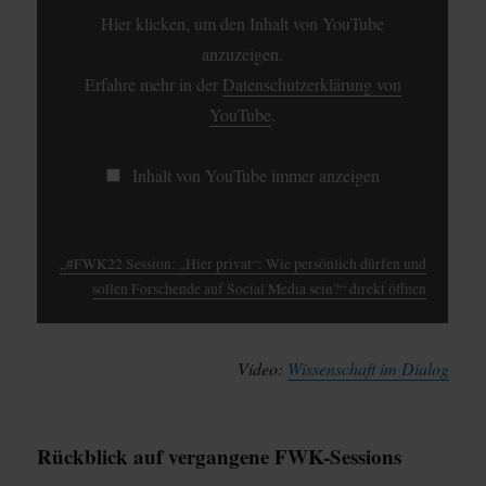
DÜRFEN
Hier klicken, um den Inhalt von YouTube
UND
SOLLEN
anzuzeigen.
FORSCHENDE
AUF
Erfahre mehr in der
Datenschutzerklärung von
SOCIAL
YouTube
.
MEDIA
SEIN?“
VON
YOUTUBE
Inhalt von YouTube immer anzeigen
ANZEIGEN
„#FWK22 Session: „Hier privat“: Wie persönlich dürfen und
sollen Forschende auf Social Media sein?“ direkt öffnen
Video:
Wissenschaft im Dialog
Rückblick auf vergangene FWK-Sessions