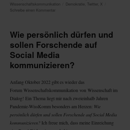
am
Schlagwörter
Wissenschaftskommunikation
Demokratie
,
Twitter
,
X
zu
Schreibe einen Kommentar
Den
Vogel
erschossen
Wie persönlich dürfen und
–
tschüss
sollen Forschende auf
X
Social Media
kommunizieren?
Anfang Oktober 2022 gibt es wieder das
Forum Wissenschaftskommunikation von Wissenschaft im
Dialog! Ein Thema liegt mir nach zweieinhalb Jahren
Pandemie-WissKomm besonders am Herzen:
Wie
persönlich dürfen und sollen Forschende auf Social Media
kommunizieren?
Ich freue mich, dass meine Einreichung