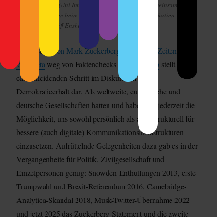
Melanie Bartos (Uni Innsbruck) erklärt in unserer gemeinsamen
Fediverse-Session beim Forum Wissenschaftskommunikation 2024 in
Berlin den Begriff Enshitification.
Die gestern
von Mark Zuckerberg
verkündete
Zeitenwende
von Meta
weg von Faktenchecks
hin zu Trump
stellt einen
einschneidenden Schritt im Diskurs um den
Demokratieerhalt dar. Als weltweite, europäische und
deutsche Gesellschaften hatten und haben wir jederzeit die
Möglichkeit, uns sowohl persönlich als auch strukturell für
bessere (auch digitale) Kommunikationsinfrastrukturen
einzusetzen. Aufrüttelnde Gelegenheiten dazu gab es in der
Vergangenheite für Politik, Zivilgesellschaft und
Einzelpersonen genug: Snowden-Enthüllungen 2013, erste
Trumpwahl und Brexit-Referendum 2016, Camebridge-
Analytica-Skandal 2018, Musk-Twitter-Übernahme 2022
und jetzt 2025 das Zuckerberg-Statement und die zweite