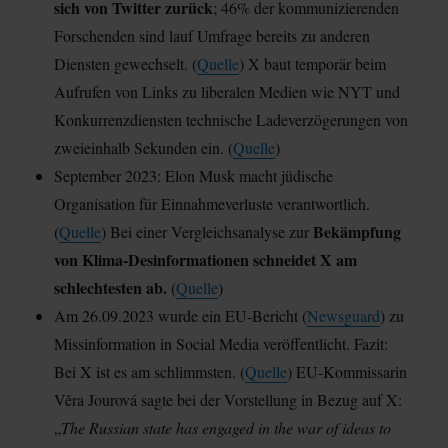
sich von Twitter zurück
; 46% der kommunizierenden
Forschenden sind lauf Umfrage bereits zu anderen
Diensten gewechselt. (
Quelle
) X baut temporär beim
Aufrufen von Links zu liberalen Medien wie NYT und
Konkurrenzdiensten technische Ladeverzögerungen von
zweieinhalb Sekunden ein. (
Quelle
)
September 2023: Elon Musk macht jüdische
Organisation für Einnahmeverluste verantwortlich.
Bekämpfung
(
Quelle
) Bei einer Vergleichsanalyse zur
von Klima-Desinformationen schneidet X am
schlechtesten ab.
(
Quelle
)
Am 26.09.2023 wurde ein EU-Bericht (
Newsguard
) zu
Missinformation in Social Media veröffentlicht. Fazit:
Bei X ist es am schlimmsten. (
Quelle
) EU-Kommissarin
Věra Jourová sagte bei der Vorstellung in Bezug auf X:
„
The Russian state has engaged in the war of ideas to