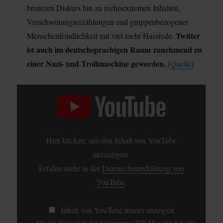
breiteren Diskurs hin zu rechtsextremen Inhalten,
Verschwörungserzählungen und gruppenbezogener
Twitter
Menschenfeindlichkeit mit viel mehr Hassrede.
ist auch im deutschsprachigen Raum zunehmend zu
einer Nazi- und Trollmaschine geworden.
(
Quelle
)
„MIT
DER
FREIHEIT
IN
DEN
UNTERGANG
|
Hier klicken, um den Inhalt von YouTube
ZDF
MAGAZIN
anzuzeigen.
ROYALE“
VON
Erfahre mehr in der
Datenschutzerklärung von
YOUTUBE
YouTube
.
ANZEIGEN
Inhalt von YouTube immer anzeigen
„Mit der Freiheit in den Untergang | ZDF Magazin Royale“